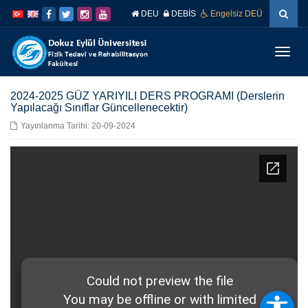
İçeriğe
Navigasyona
DEU
DEBİS
Engelsiz DEÜ
atla
atla
Menüy
Geç
2024-2025 GÜZ YARIYILI DERS PROGRAMI (Derslerin
Yapılacağı Sınıflar Güncellenecektir)
Yayınlanma Tarihi: 20-09-2024