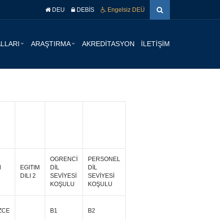
DEU
DEBİS
Engelsiz DEÜ
ALLARI
ARAŞTIRMA
AKREDİTASYON
İLETİŞİM
OGRENCİ
PERSONEL
M
EGITIM
DİL
DİL
DILI 2
SEVİYESİ
SEVİYESİ
KOŞULU
KOŞULU
İZCE
B1
B2