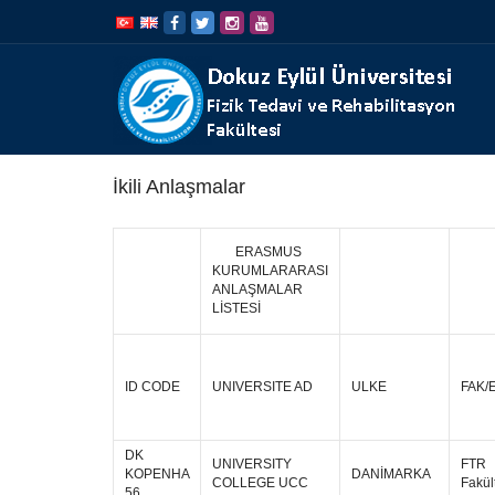
İçeriğe
Navigasyona
atla
atla
İkili Anlaşmalar
ERASMUS
KURUMLARARASI
ANLAŞMALAR
LİSTESİ
ID CODE
UNIVERSITE AD
ULKE
FAK/
DK
UNIVERSITY
FTR
KOPENHA
DANİMARKA
COLLEGE UCC
Fakül
56