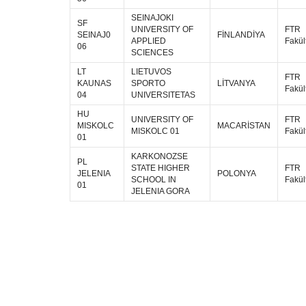
SEINAJOKI
SF
UNIVERSITY OF
FTR
SEINAJ0
FİNLANDİYA
APPLIED
Fakül
06
SCIENCES
LT
LIETUVOS
FTR
KAUNAS
SPORTO
LİTVANYA
Fakül
04
UNIVERSITETAS
HU
UNIVERSITY OF
FTR
MISKOLC
MACARİSTAN
MISKOLC 01
Fakül
01
KARKONOZSE
PL
STATE HIGHER
FTR
JELENIA
POLONYA
SCHOOL IN
Fakül
01
JELENIA GORA