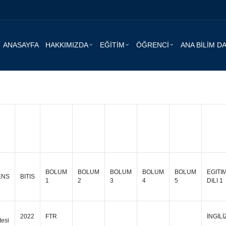
ANASAYFA
HAKKIMIZDA
EĞİTİM
ÖĞRENCİ
ANA BİLİM D
BOLUM
BOLUM
BOLUM
BOLUM
BOLUM
EGITI
ENS
BITIS
1
2
3
4
5
DILI 1
2022
FTR
İNGİL
tesi