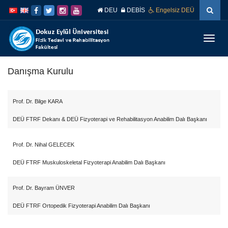
İçeriğe
Navigasyona
DEU
DEBİS
Engelsiz DEÜ
atla
atla
Menüy
Geç
Danışma Kurulu
Prof. Dr.
Bilge KARA
DEÜ FTRF Dekanı & DEÜ Fizyoterapi ve Rehabilitasyon Anabilim Dalı Başkanı
Prof. Dr.
Nihal GELECEK
DEÜ FTRF Muskuloskeletal Fizyoterapi Anabilim Dalı Başkanı
Prof. Dr.
Bayram ÜNVER
DEÜ FTRF Ortopedik Fizyoterapi Anabilim Dalı Başkanı